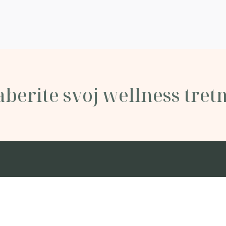
ju i vitalnosti.
berite svoj wellness tre
 korak