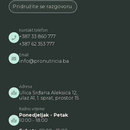
Pridružite se razgovoru.
Kontakt telefon
+387 33 860 777

+387 62 353 777
Email

info@pronutricia.ba
Adresa
Ulica Srđana Aleksića 12,

ulaz A1, 1. sprat, prostor 15
Radno vrijeme
Ponedjeljak - Petak
:
10:00 - 18:00
