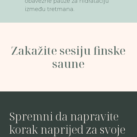
obavezne pauze za hidrataciju
između tretmana.
Zakažite sesiju finske
saune
Spremni da napravite
korak naprijed za svoje