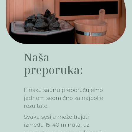
Naša
preporuka:
Finsku saunu preporučujemo
jednom sedmično za najbolje
rezultate.
Svaka sesija može trajati
između 15-40 minuta, uz