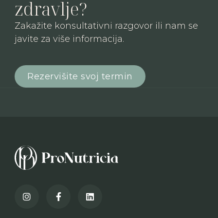
zdravlje?
Zakažite konsultativni razgovor ili nam se
javite za više informacija.
Rezervišite svoj termin


