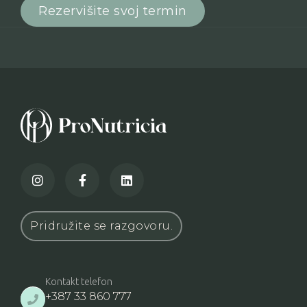
Rezervišite svoj termin



Pridružite se razgovoru.
Kontakt telefon
+387 33 860 777
