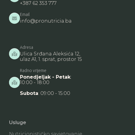
+387 62 353 777
Email

info@pronutricia.ba
Adresa
Ulica Srđana Aleksića 12,

ulaz A1, 1. sprat, prostor 15
Radno vrijeme
Ponedjeljak - Petak
:
10:00 - 18:00

Subota
: 09:00 - 15:00
Usluge
Nutricionističko savjetovanje