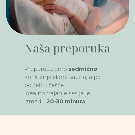
Naša preporuka
Preporučujemo
sedmično
korištenje slane saune, a po
potrebi i češće.
Idealno trajanje sesije je
između
20-30 minuta
.